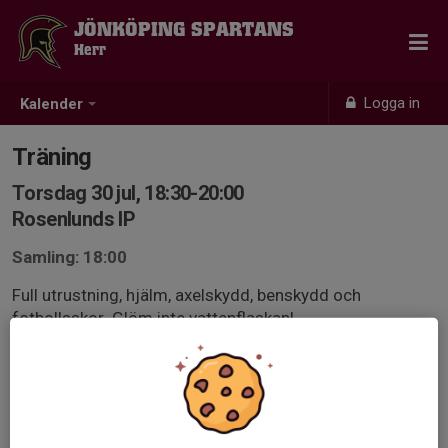
JÖNKÖPING SPARTANS
Herr
Logga in
Kalender
Träning
Torsdag 30 jul, 18:30-20:00
Rosenlunds IP
Samling: 18:00
Full utrustning, hjälm, axelskydd, benskydd och
fotbollsskor. Glöm inte vattenflaskan!