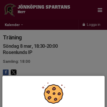
JÖNKÖPING SPARTANS
Herr
Logga in
Kalender
Träning
Söndag 8 mar, 18:30-20:00
Rosenlunds IP
Samling: 18:00