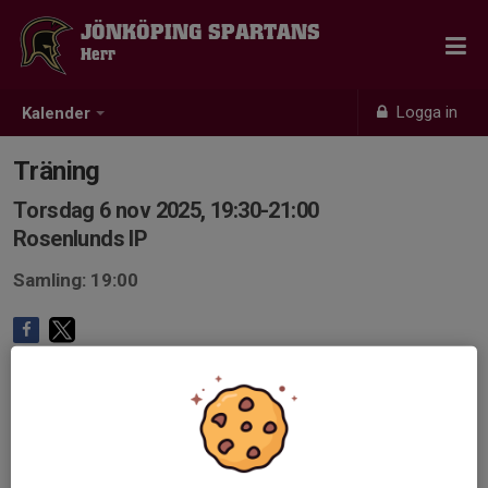
JÖNKÖPING SPARTANS
Herr
Logga in
Kalender
Träning
Torsdag 6 nov 2025, 19:30-21:00
Rosenlunds IP
Samling: 19:00