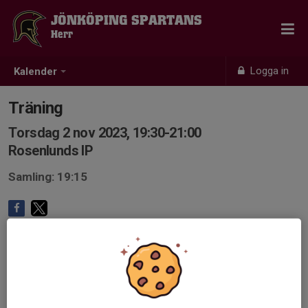
JÖNKÖPING SPARTANS
Herr
Logga in
Kalender
Träning
Torsdag 2 nov 2023, 19:30-21:00
Rosenlunds IP
Samling: 19:15