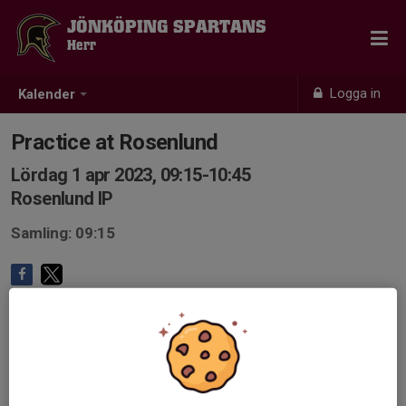
JÖNKÖPING SPARTANS
Herr
Logga in
Kalender
Practice at Rosenlund
Lördag 1 apr 2023, 09:15-10:45
Rosenlund IP
Samling: 09:15