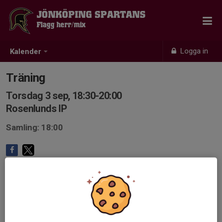
JÖNKÖPING SPARTANS
Flagg herr/mix
Logga in
Kalender
Träning
Torsdag 3 sep, 18:30-20:00
Rosenlunds IP
Samling: 18:00
Anmälan är öppen för lagets medlemmar.
Logga in här