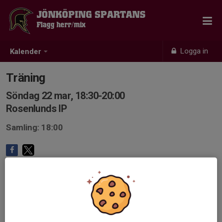
JÖNKÖPING SPARTANS
Flagg herr/mix
Logga in
Kalender
Träning
Söndag 22 mar, 18:30-20:00
Rosenlunds IP
Samling: 18:00