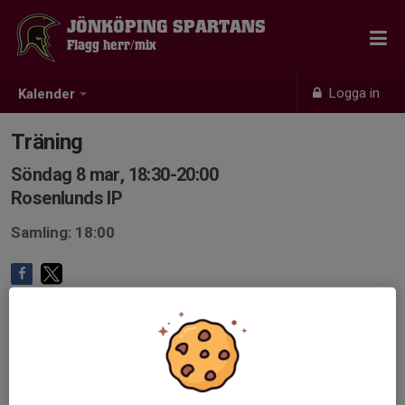
JÖNKÖPING SPARTANS
Flagg herr/mix
Logga in
Kalender
Träning
Söndag 8 mar, 18:30-20:00
Rosenlunds IP
Samling: 18:00