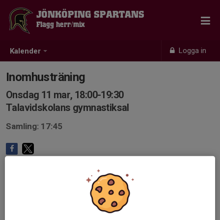
JÖNKÖPING SPARTANS
Flagg herr/mix
Logga in
Kalender
Inomhusträning
Onsdag 11 mar, 18:00-19:30
Talavidskolans gymnastiksal
Samling: 17:45